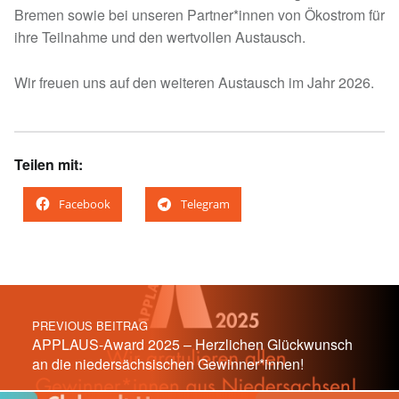
Bremen sowie bei unseren Partner*innen von Ökostrom für
ihre Teilnahme und den wertvollen Austausch.
Wir freuen uns auf den weiteren Austausch im Jahr 2026.
Teilen mit:
Facebook
Telegram
Skip back to main navigation
Post navigation
PREVIOUS BEITRAG
APPLAUS-Award 2025 – Herzlichen Glückwunsch
an die niedersächsischen Gewinner*innen!