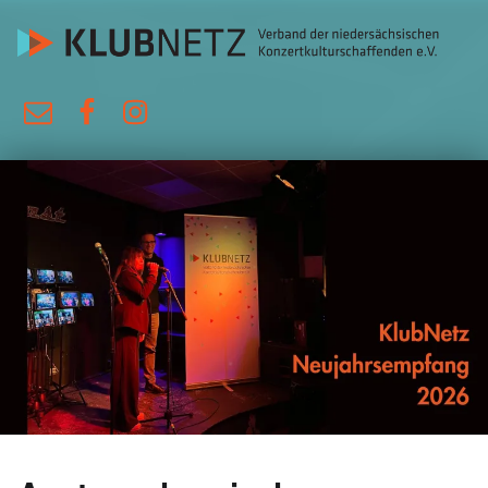
KlubNetz
E-Mail
Facebook
Instagram
Verband der niedersächsischen Konzertkulturschaffenden e.V.