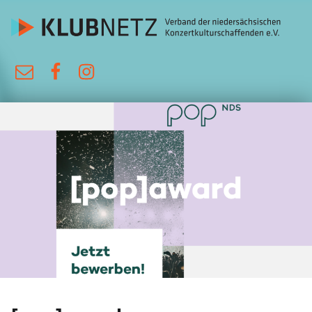
KlubNetz
E-Mail
Facebook
Instagram
Verband der niedersächsischen Konzertkulturschaffenden e.V.