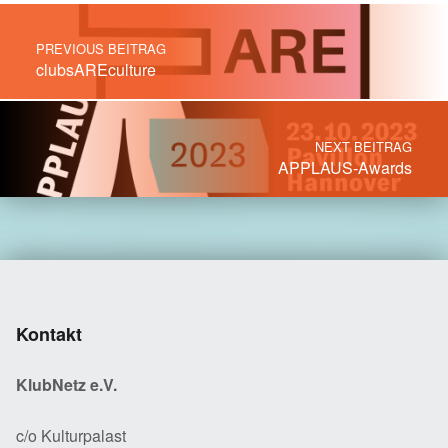
Post navigation
PREVIOUS BEITRAG
clubsAREculture
NEXT BEITRAG
APPLAUS-Awards
Kontakt
KlubNetz e.V.
c/o Kulturpalast