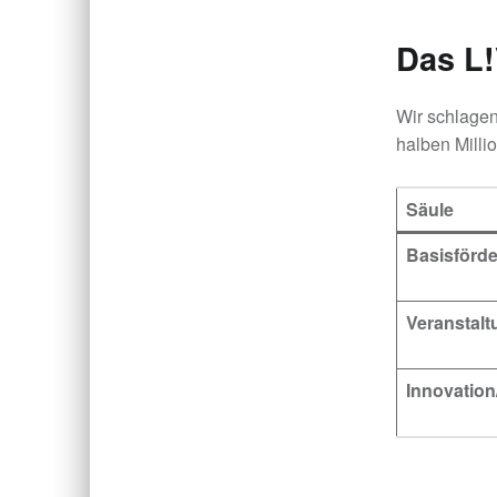
Das L
Wir schlagen 
halben Millio
Säule
Basisförd
Veranstal
Innovation