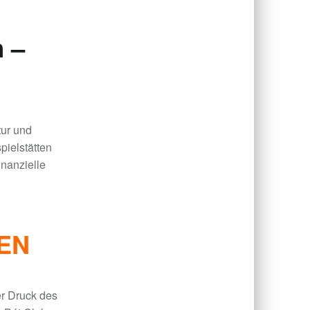
 –
tur und
pielstätten
inanzielle
EN
r Druck des