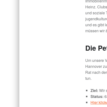
Immobilienma
Heinz. Clubs
und soziale T
jugendkultur
und es gibt 
müssen wir 
Die Pe
Um unsere Vi
Hannover zu
Rat nach de
tun.
Ziel:
Wir s
Status:
6
Hier klic