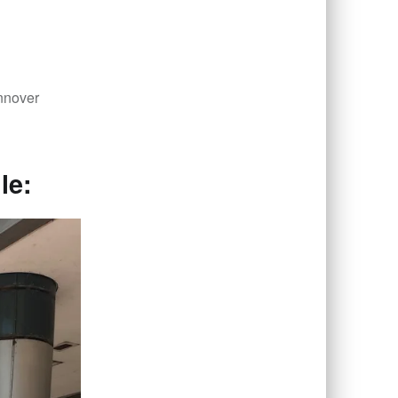
nnover
le: