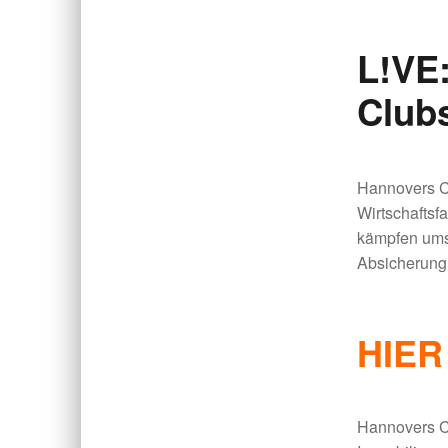
L!VE
Clubs
Hannovers Cl
Wirtschaftsf
kämpfen ums 
Absicherung,
HIER
Hannovers C