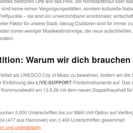
rktes bedrohen Orte wie das PAN, die Nordstadtbraut oder da
 sind keine reinen Vergnügungsstätten, sondern kulturelle Nah
reffpunkte – sie sind ein unverzichtbarer emotionaler, wirtschaf
eller Faktor für unsere Stadt. Genug Clubtüren sind für immer 
leider immer weniger Musikwahnsinnige, die neue aufschließen
ändern.
tition: Warum wir dich brauchen
elfalt als UNESCO City of Music zu bewahren, fordern wir die 
r Einführung des
L!VE:SUPPORT
-Förderinstruments auf. Das 
r Kommunalwahl am 13.9.26 mit dem neuen Doppelhaushalt für
uchen 5.000 Unterschriften bis zur Wahl (mit Option auf Verlän
34 (477 aus Hannover) von 3.400 Unterschriften gesammelt
ken und unterstützen