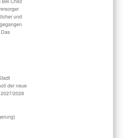
s Béi Chéz
versorger
tlicher und
zugegangen
. Das
Stadt
soll der neue
 2027/2028
gerung)