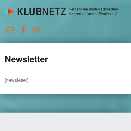
KlubNetz
E-Mail
Facebook
Instagram
Verband der niedersächsischen Konzertkulturschaffenden e.V.
Newsletter
[newsletter]
Skip back to main navigation