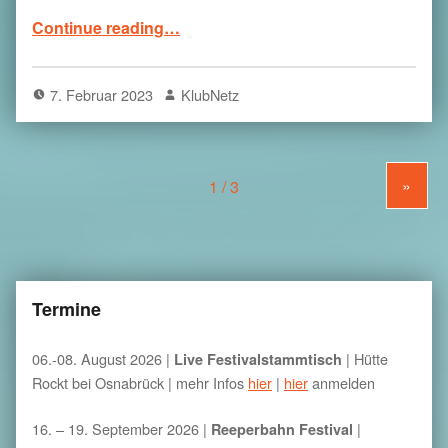
“
Fachtag Festivals und Spielstätten
”
Continue reading
…
7. Februar 2023
KlubNetz
»
Termine
06.-08. August 2026 |
|
Hütte
Live Festivalstammtisch
Rockt bei Osnabrück
| mehr Infos
hier
|
hier
anmelden
16. – 19. September 2026 |
|
Reeperbahn Festival