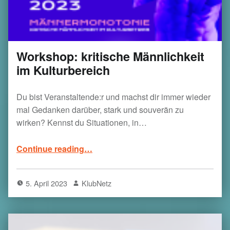
Workshop: kritische Männlichkeit
im Kulturbereich
Du bist Veranstaltende:r und machst dir immer wieder
mal Gedanken darüber, stark und souverän zu
wirken? Kennst du Situationen, in…
“Workshop: kritische Männlichkeit im Kulturbereich”
Continue reading
…
5. April 2023
KlubNetz