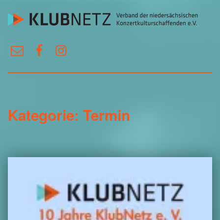
KlubNetz
E-Mail
Facebook
Instagram
Verband der niedersächsischen Konzertkulturschaffenden e.V.
Kategorie:
Termin