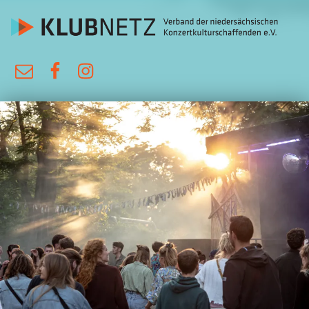
KlubNetz
E-Mail
Facebook
Instagram
Verband der niedersächsischen Konzertkulturschaffenden e.V.