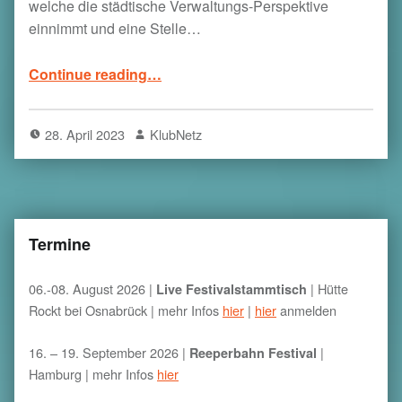
welche die städtische Verwaltungs-Perspektive
einnimmt und eine Stelle…
“Wir suchen eine Koordinationsstelle Nachtkultur”
Continue reading
…
28. April 2023
KlubNetz
Termine
06.-08. August 2026 |
|
Hütte
Live Festivalstammtisch
Rockt bei Osnabrück
| mehr Infos
hier
|
hier
anmelden
16. – 19. September 2026 |
|
Reeperbahn Festival
Hamburg | mehr Infos
hier