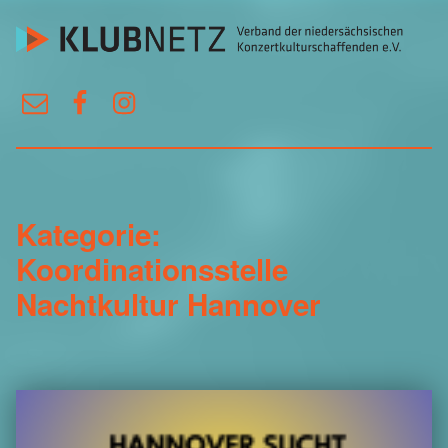
KlubNetz
E-Mail
Facebook
Instagram
Verband der niedersächsischen Konzertkulturschaffenden e.V.
Kategorie:
Koordinationsstelle
Nachtkultur Hannover