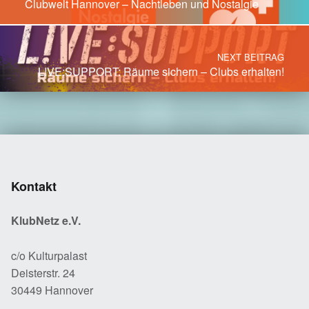
Clubwelt Hannover – Nachtleben und Nostalgie
NEXT BEITRAG
L!VE:SUPPORT: Räume sichern – Clubs erhalten!
Kontakt
KlubNetz e.V.
c/o Kulturpalast
Deisterstr. 24
30449 Hannover