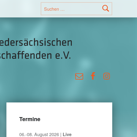
Suchen nach:
KlubNetz
Verband der niedersächsischen Konzertkulturschaffenden e.V.
E-Mail
Facebook
Instagra
Termine
06.-08. August 2026 |
Live