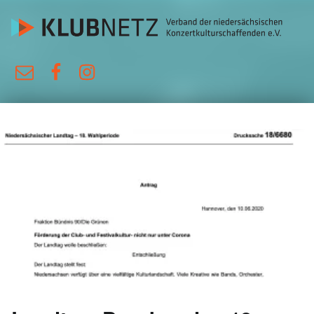
KlubNetz
E-Mail
Facebook
Instagram
Verband der niedersächsischen Konzertkulturschaffenden e.V.