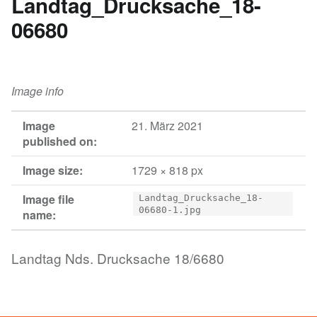
Landtag_Drucksache_18-
06680
Image info
Image
21. März 2021
published on:
Image size:
1729 × 818 px
Image file
Landtag_Drucksache_18-
06680-1.jpg
name:
Landtag Nds. Drucksache 18/6680
Skip back to main navigation
Post navigation